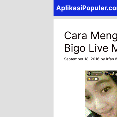
Skip
AplikasiPopuler.c
to
content
Cara Meng
Bigo Live
September 18, 2016
by
Irfan