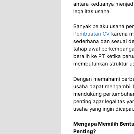
antara keduanya menjad
legalitas usaha.
Banyak pelaku usaha pe
Pembuatan CV
karena me
sederhana dan sesuai d
tahap awal perkembangan
beralih ke PT ketika pe
membutuhkan struktur us
Dengan memahami perbed
usaha dapat mengambil k
mendukung pertumbuhan b
penting agar legalitas ya
usaha yang ingin dicapai
Mengapa Memilih Bentu
Penting?