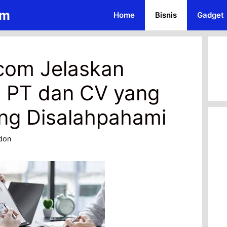
om
Home
Bisnis
Gadget
.com Jelaskan
 PT dan CV yang
ing Disalahpahami
don