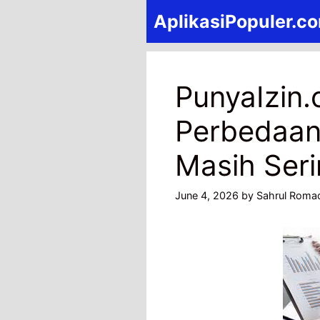
Skip
AplikasiPopuler.c
to
content
PunyaIzin
Perbedaan
Masih Ser
June 4, 2026
by
Sahrul Roma