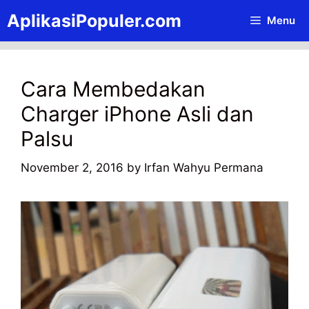
Skip
AplikasiPopuler.com
Menu
to
content
Cara Membedakan
Charger iPhone Asli dan
Palsu
November 2, 2016
by
Irfan Wahyu Permana