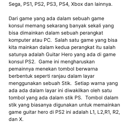
Sega, PS1, PS2, PS3, PS4, Xbox dan lainnya.
Dari game yang ada dalam sebuah game
konsul memang sekarang banyak sekali yang
bisa dimainkan dalam sebuah perangkat
komputer atau PC. Salah satu game yang bisa
kita mainkan dalam kedua perangkat itu salah
satunya adalah Guitar Hero yang ada di game
konsul PS2. Game ini mengharuskan
pemainnya menekan tombol berwarna
berbentuk seperti ranjau dalam layar
menggunakan sebuah Stik. Setiap warna yang
ada ada dalam layar ini diwakilkan oleh satu
tombol yang ada dalam stik PS. Tombol dalam
stik yang biasanya digunakan untuk memainkan
game guitar hero di PS2 ini adalah L1, L2,R1, R2,
dan X.