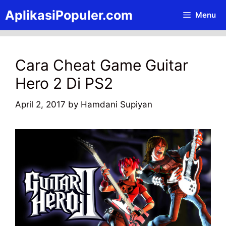
Skip
AplikasiPopuler.com
Menu
to
content
Cara Cheat Game Guitar
Hero 2 Di PS2
April 2, 2017
by
Hamdani Supiyan