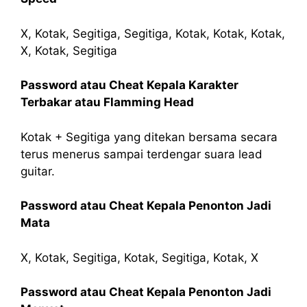
X, Kotak, Segitiga, Segitiga, Kotak, Kotak, Kotak,
X, Kotak, Segitiga
Password atau Cheat Kepala Karakter
Terbakar atau Flamming Head
Kotak + Segitiga yang ditekan bersama secara
terus menerus sampai terdengar suara lead
guitar.
Password atau Cheat Kepala Penonton Jadi
Mata
X, Kotak, Segitiga, Kotak, Segitiga, Kotak, X
Password atau Cheat Kepala Penonton Jadi