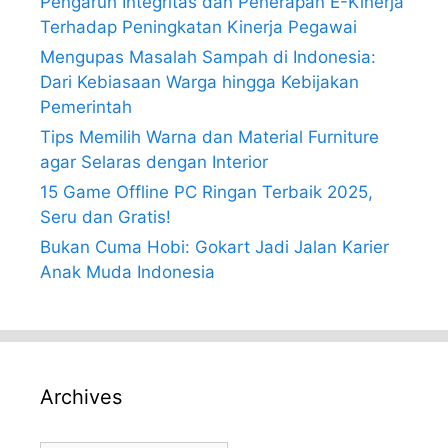
Pengaruh Integritas dan Penerapan E-Kinerja
Terhadap Peningkatan Kinerja Pegawai
Mengupas Masalah Sampah di Indonesia:
Dari Kebiasaan Warga hingga Kebijakan
Pemerintah
Tips Memilih Warna dan Material Furniture
agar Selaras dengan Interior
15 Game Offline PC Ringan Terbaik 2025,
Seru dan Gratis!
Bukan Cuma Hobi: Gokart Jadi Jalan Karier
Anak Muda Indonesia
Archives