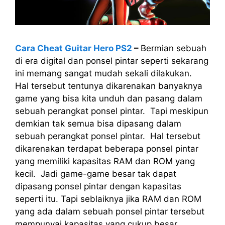
Cara Cheat Guitar Hero PS2
–
Bermian sebuah
di era digital dan ponsel pintar seperti sekarang
ini memang sangat mudah sekali dilakukan.
Hal tersebut tentunya dikarenakan banyaknya
game yang bisa kita unduh dan pasang dalam
sebuah perangkat ponsel pintar. Tapi meskipun
demkian tak semua bisa dipasang dalam
sebuah perangkat ponsel pintar. Hal tersebut
dikarenakan terdapat beberapa ponsel pintar
yang memiliki kapasitas RAM dan ROM yang
kecil. Jadi game-game besar tak dapat
dipasang ponsel pintar dengan kapasitas
seperti itu. Tapi seblaiknya jika RAM dan ROM
yang ada dalam sebuah ponsel pintar tersebut
mempunyai kapasitas yang cukup besar.