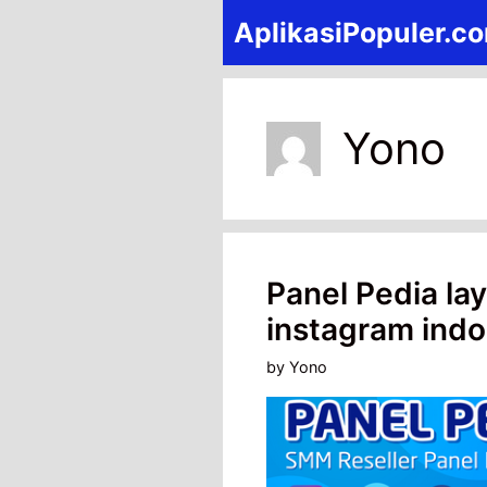
Skip
AplikasiPopuler.c
to
content
Yono
Panel Pedia la
instagram indo
by
Yono