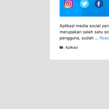
Aplikasi media social ya
merupakan salah satu soc
pengguna, sudah …
Read
Categories
Aplikasi