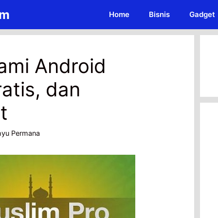
om
Home
Bisnis
Gadget
lami Android
atis, dan
t
hyu Permana