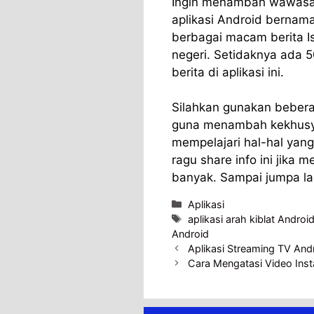
Ingin menambah wawasan
aplikasi Android bernama
berbagai macam berita Is
negeri. Setidaknya ada 50
berita di aplikasi ini.
Silahkan gunakan beber
guna menambah kekhusy
mempelajari hal-hal yan
ragu share info ini jika
banyak. Sampai jumpa lag
Categories
Aplikasi
Tags
aplikasi arah kiblat Androi
Android
Aplikasi Streaming TV And
Cara Mengatasi Video Inst