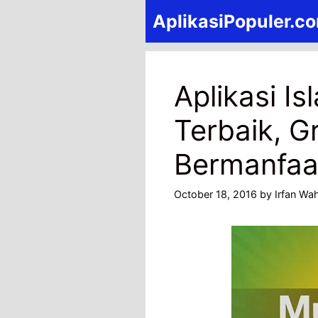
Skip
AplikasiPopuler.c
to
content
Aplikasi Is
Terbaik, Gr
Bermanfaa
October 18, 2016
by
Irfan Wa