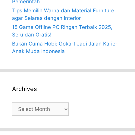
Pemerintah
Tips Memilih Warna dan Material Furniture
agar Selaras dengan Interior
15 Game Offline PC Ringan Terbaik 2025,
Seru dan Gratis!
Bukan Cuma Hobi: Gokart Jadi Jalan Karier
Anak Muda Indonesia
Archives
Archives