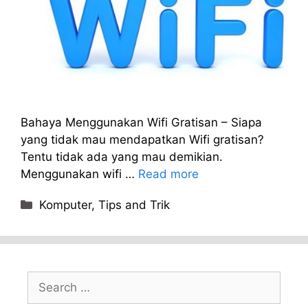
Bahaya Menggunakan Wifi Gratisan – Siapa
yang tidak mau mendapatkan Wifi gratisan?
Tentu tidak ada yang mau demikian.
Menggunakan wifi …
Read more
Categories
Komputer
,
Tips and Trik
Search
for: