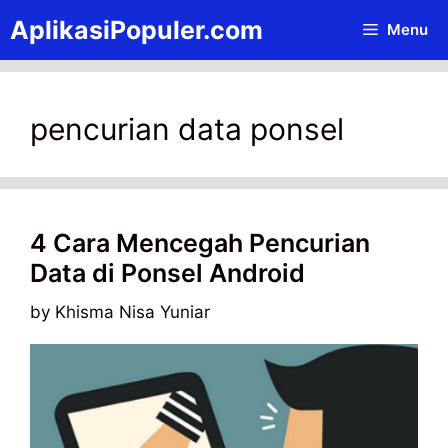
Skip
AplikasiPopuler.com
Menu
to
content
pencurian data ponsel
4 Cara Mencegah Pencurian
Data di Ponsel Android
by
Khisma Nisa Yuniar