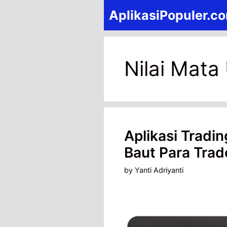
Skip
AplikasiPopuler.c
to
content
Nilai Mata
Aplikasi Tradi
Baut Para Trad
by
Yanti Adriyanti