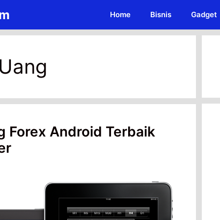
om
Home
Bisnis
Gadget
 Uang
ng Forex Android Terbaik
er