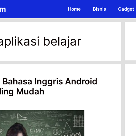
om
Home
Bisnis
Gadget
plikasi belajar
r Bahasa Inggris Android
aling Mudah