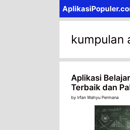
Skip
AplikasiPopuler.c
to
content
kumpulan a
Aplikasi Belaja
Terbaik dan P
by
Irfan Wahyu Permana