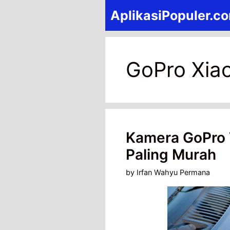
Skip
AplikasiPopuler.c
to
content
GoPro Xiao
Kamera GoPro 
Paling Murah
by
Irfan Wahyu Permana