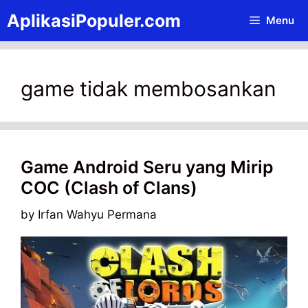
Skip
AplikasiPopuler.com
Menu
to
content
game tidak membosankan
Game Android Seru yang Mirip
COC (Clash of Clans)
by
Irfan Wahyu Permana