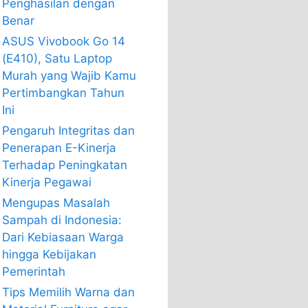
Penghasilan dengan
Benar
ASUS Vivobook Go 14
(E410), Satu Laptop
Murah yang Wajib Kamu
Pertimbangkan Tahun
Ini
Pengaruh Integritas dan
Penerapan E-Kinerja
Terhadap Peningkatan
Kinerja Pegawai
Mengupas Masalah
Sampah di Indonesia:
Dari Kebiasaan Warga
hingga Kebijakan
Pemerintah
Tips Memilih Warna dan