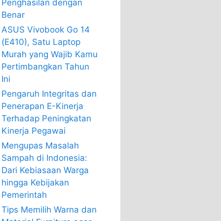
Penghasilan dengan
Benar
ASUS Vivobook Go 14
(E410), Satu Laptop
Murah yang Wajib Kamu
Pertimbangkan Tahun
Ini
Pengaruh Integritas dan
Penerapan E-Kinerja
Terhadap Peningkatan
Kinerja Pegawai
Mengupas Masalah
Sampah di Indonesia:
Dari Kebiasaan Warga
hingga Kebijakan
Pemerintah
Tips Memilih Warna dan