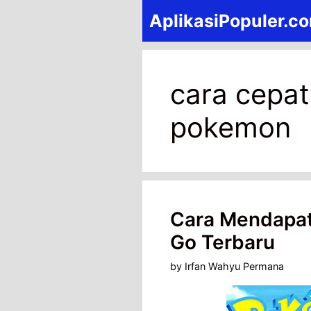
Skip
AplikasiPopuler.c
to
content
cara cepat 
pokemon
Cara Mendapat
Go Terbaru
by
Irfan Wahyu Permana