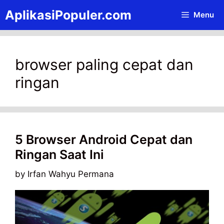
Skip
AplikasiPopuler.com
Menu
to
content
browser paling cepat dan
ringan
5 Browser Android Cepat dan
Ringan Saat Ini
by
Irfan Wahyu Permana