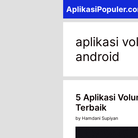
Skip
AplikasiPopuler.c
to
content
aplikasi v
android
5 Aplikasi Vol
Terbaik
by
Hamdani Supiyan