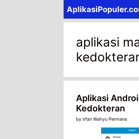
Skip
AplikasiPopuler.c
to
content
aplikasi m
kedoktera
Aplikasi Andro
Kedokteran
by
Irfan Wahyu Permana