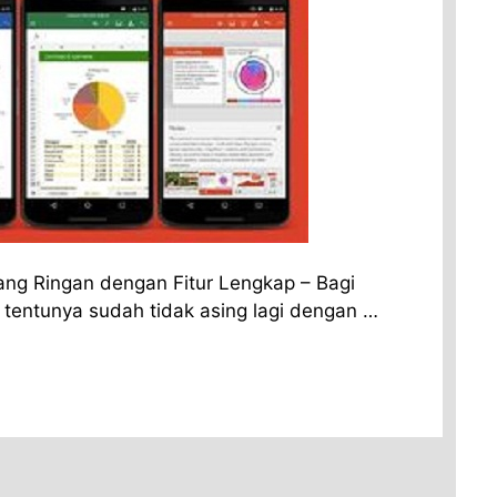
yang Ringan dengan Fitur Lengkap – Bagi
 tentunya sudah tidak asing lagi dengan …