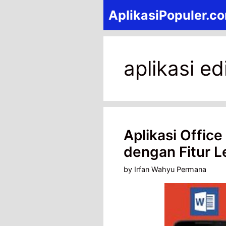
Skip
AplikasiPopuler.c
to
content
aplikasi ed
Aplikasi Offic
dengan Fitur 
by
Irfan Wahyu Permana