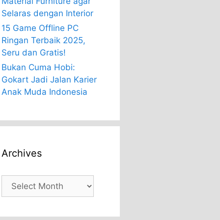
Material Furniture agar
Selaras dengan Interior
15 Game Offline PC
Ringan Terbaik 2025,
Seru dan Gratis!
Bukan Cuma Hobi:
Gokart Jadi Jalan Karier
Anak Muda Indonesia
Archives
Archives