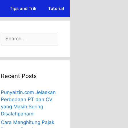
Tips and Trik
Tutorial
Search
for:
Recent Posts
PunyaIzin.com Jelaskan
Perbedaan PT dan CV
yang Masih Sering
Disalahpahami
Cara Menghitung Pajak