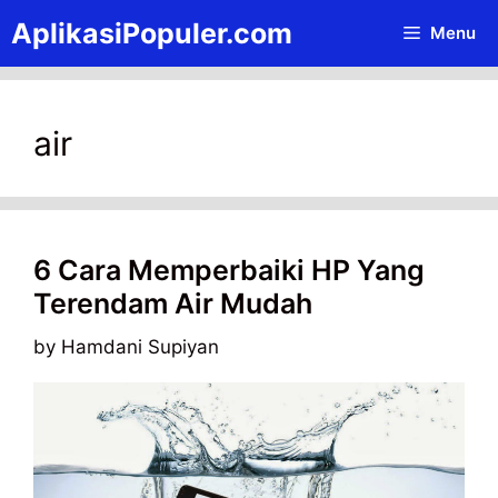
Skip
AplikasiPopuler.com
Menu
to
content
air
6 Cara Memperbaiki HP Yang
Terendam Air Mudah
by
Hamdani Supiyan