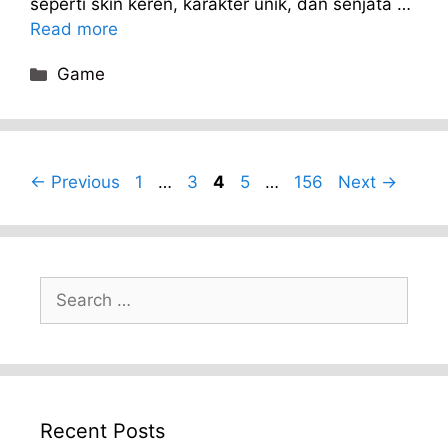
seperti skin keren, karakter unik, dan senjata …
Read more
Categories
Game
Page
Page
Page
Page
Page
←
Previous
1
…
3
4
5
…
156
Next
→
Search
for:
Recent Posts