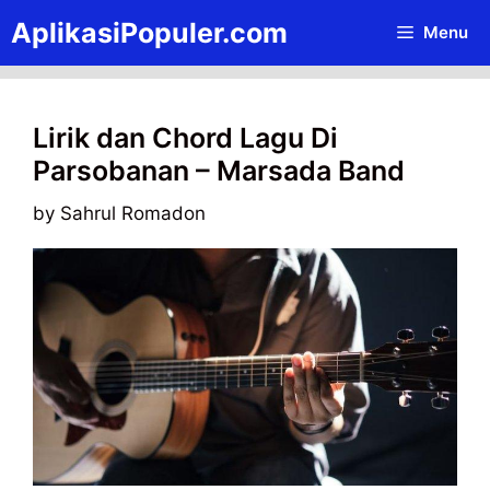
Skip
AplikasiPopuler.com
Menu
to
content
Lirik dan Chord Lagu Di
Parsobanan – Marsada Band
by
Sahrul Romadon