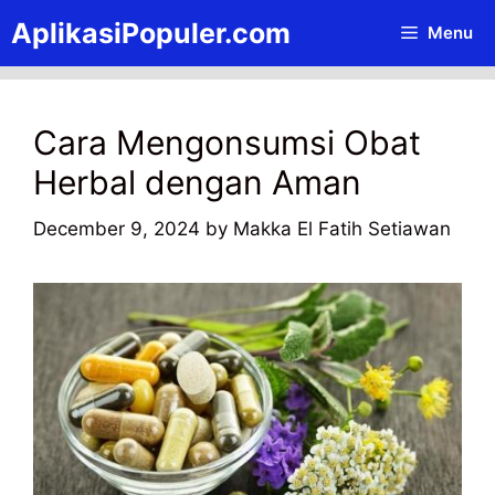
Skip
AplikasiPopuler.com
Menu
to
content
Cara Mengonsumsi Obat
Herbal dengan Aman
December 9, 2024
by
Makka El Fatih Setiawan