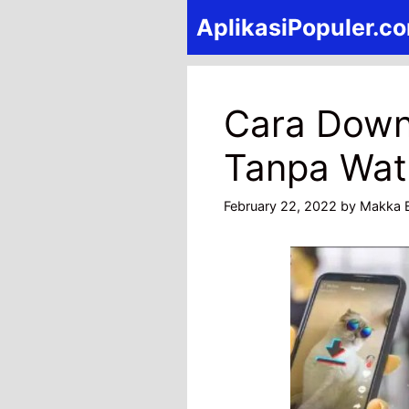
Skip
AplikasiPopuler.c
to
content
Cara Down
Tanpa Wat
February 22, 2022
by
Makka E