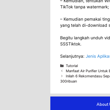
– Kemudian, tentukan Wi
TikTok tanpa watermark;
– Kemudian pemakai ting
yang telah di-download 
Begitu langkah unduh vid
SSSTiktok.
Selanjutnya:
Jenis Aplik
Categories
Tutorial
Manfaat Air Purifier Unt
Inilah 6 Rekomendasu Sepa
300ribuan
About 