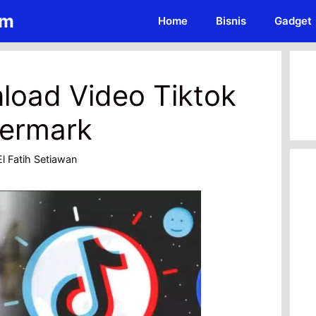
om
Home
Bisnis
Gadget
load Video Tiktok
ermark
l Fatih Setiawan